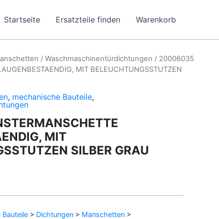
Startseite
Ersatzteile finden
Warenkorb
anschetten
/
Waschmaschinentürdichtungen
/ 20006035
LAUGENBESTAENDIG, MIT BELEUCHTUNGSSTUTZEN
en
,
mechanische Bauteile
,
htungen
ENSTERMANSCHETTE
ENDIG, MIT
SSTUTZEN SILBER GRAU
Bauteile
>
Dichtungen
>
Manschetten
>