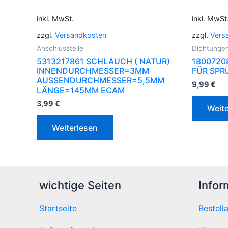
inkl. MwSt.
inkl. MwSt
zzgl.
Versandkosten
zzgl.
Vers
Anschlussteile
Dichtunge
5313217861 SCHLAUCH ( NATUR)
1800720
INNENDURCHMESSER=3MM
FÜR SP
AUSSENDURCHMESSER=5,5MM
9,99
€
LÄNGE=145MM ECAM
3,99
€
Weite
Weiterlesen
wichtige Seiten
Infor
Startseite
Bestell