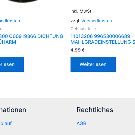
.
inkl. MwSt.
andkosten
zzgl.
Versandkosten
n
Gehäuseteile
800 C00919366 DICHTUNG
11013206 996530006689
RÜHARM
MAHLGRADEINSTELLUNG 
4,99
€
rlesen
Weiterlesen
mationen
Rechtliches
ablauf
AGB