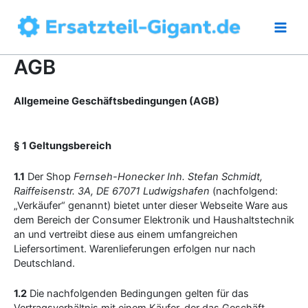
Zum
Inhalt
springen
AGB
Allgemeine Geschäftsbedingungen (AGB)
§ 1 Geltungsbereich
1.1
Der Shop
Fernseh-Honecker Inh. Stefan Schmidt,
Raiffeisenstr. 3A, DE 67071 Ludwigshafen
(nachfolgend:
„Verkäufer“ genannt) bietet unter dieser Webseite Ware aus
dem Bereich der Consumer Elektronik und Haushaltstechnik
an und vertreibt diese aus einem umfangreichen
Liefersortiment. Warenlieferungen erfolgen nur nach
Deutschland.
1.2
Die nachfolgenden Bedingungen gelten für das
Vertragsverhältnis mit einem Käufer, der das Geschäft