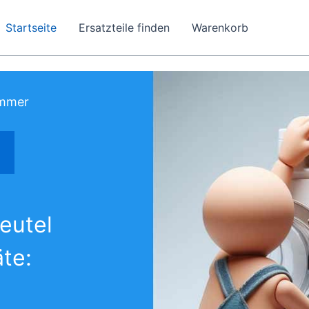
Startseite
Ersatzteile finden
Warenkorb
ummer
eutel
äte: