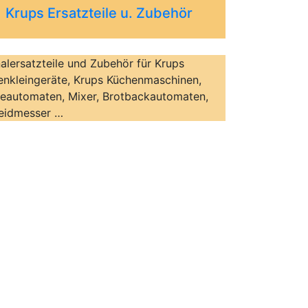
Krups Ersatzteile u. Zubehör
alersatzteile und Zubehör für Krups
enkleingeräte, Krups Küchenmaschinen,
eeautomaten, Mixer, Brotbackautomaten,
eidmesser …