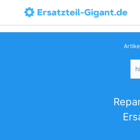
Zum
Inhalt
springen
Artik
Repar
Ers