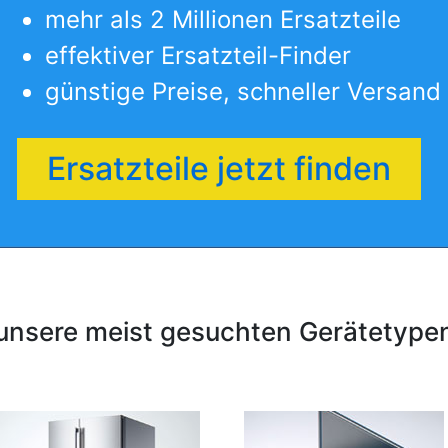
mehr als 2 Millionen Ersatzteile
effektiver Ersatzteil-Finder
günstige Preise, schneller Versand
Ersatzteile jetzt finden
unsere meist gesuchten Gerätetype