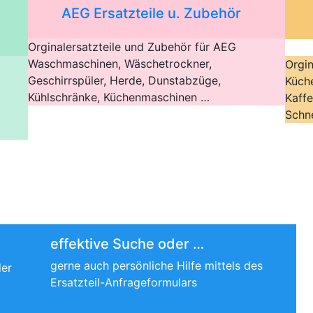
AEG Ersatzteile u. Zubehör
Orginalersatzteile und Zubehör für AEG
Waschmaschinen, Wäschetrockner,
Orgin
Geschirrspüler, Herde, Dunstabzüge,
Küch
Kühlschränke, Küchenmaschinen …
Kaff
Schn
effektive Suche oder …
gerne auch persönliche Hilfe mittels des
der
Ersatzteil-Anfrageformulars