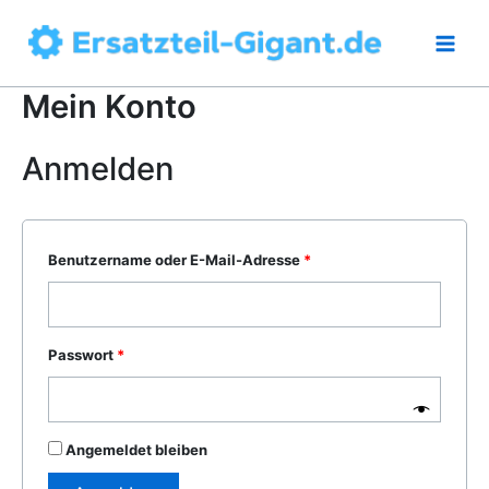
Zum
Inhalt
springen
Mein Konto
Anmelden
Erforderlich
Benutzername oder E-Mail-Adresse
*
Erforderlich
Passwort
*
Alternative:
Angemeldet bleiben