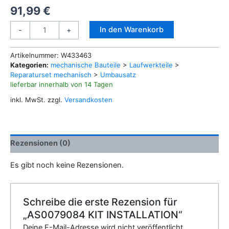
91,99
€
AS0079084
Alternative:
In den Warenkorb
-
+
KIT
INSTALLATION
Artikelnummer:
W433463
Menge
Kategorien:
mechanische Bauteile
>
Laufwerkteile
>
Reparaturset mechanisch
>
Umbausatz
lieferbar innerhalb von 14 Tagen
inkl. MwSt.
zzgl.
Versandkosten
Rezensionen (0)
Es gibt noch keine Rezensionen.
Schreibe die erste Rezension für
„AS0079084 KIT INSTALLATION“
Deine E-Mail-Adresse wird nicht veröffentlicht.