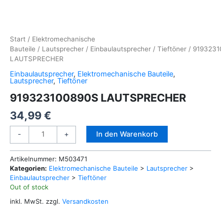
Start
/
Elektromechanische
Bauteile
/
Lautsprecher
/
Einbaulautsprecher
/
Tieftöner
/ 9193231
LAUTSPRECHER
Einbaulautsprecher
,
Elektromechanische Bauteile
,
Lautsprecher
,
Tieftöner
919323100890S LAUTSPRECHER
34,99
€
919323100890S
Alternative:
In den Warenkorb
-
+
LAUTSPRECHER
Menge
Artikelnummer:
M503471
Kategorien:
Elektromechanische Bauteile
>
Lautsprecher
>
Einbaulautsprecher
>
Tieftöner
Out of stock
inkl. MwSt.
zzgl.
Versandkosten