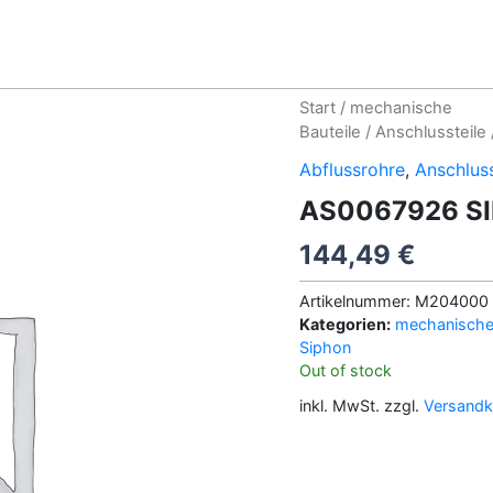
Start
/
mechanische
Bauteile
/
Anschlussteile
Abflussrohre
,
Anschluss
AS0067926 S
144,49
€
Artikelnummer:
M204000
Kategorien:
mechanische 
Siphon
Out of stock
inkl. MwSt.
zzgl.
Versandk