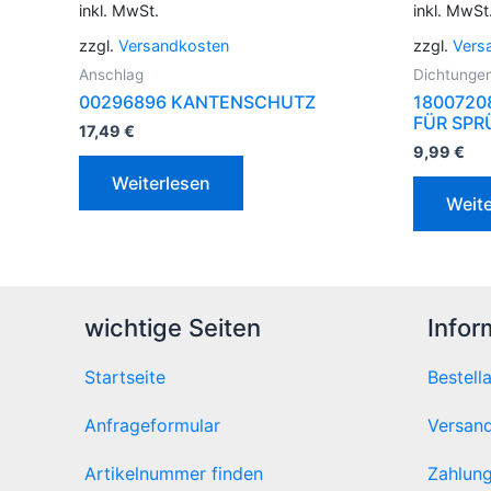
inkl. MwSt.
inkl. MwSt
zzgl.
Versandkosten
zzgl.
Vers
Anschlag
Dichtunge
00296896 KANTENSCHUTZ
1800720
FÜR SP
17,49
€
9,99
€
Weiterlesen
Weite
wichtige Seiten
Infor
Startseite
Bestell
Anfrageformular
Versand
Artikelnummer finden
Zahlung