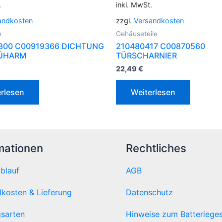
.
inkl. MwSt.
andkosten
zzgl.
Versandkosten
n
Gehäuseteile
800 C00919366 DICHTUNG
210480417 C00870560
RÜHARM
TÜRSCHARNIER
22,49
€
rlesen
Weiterlesen
mationen
Rechtliches
ablauf
AGB
kosten & Lieferung
Datenschutz
sarten
Hinweise zum Batteriege