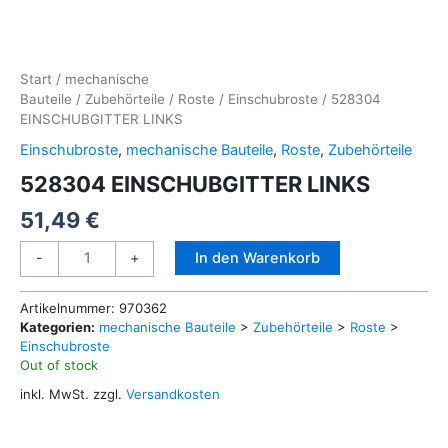
Start
/
mechanische
Bauteile
/
Zubehörteile
/
Roste
/
Einschubroste
/ 528304
EINSCHUBGITTER LINKS
Einschubroste
,
mechanische Bauteile
,
Roste
,
Zubehörteile
528304 EINSCHUBGITTER LINKS
51,49
€
528304
Alternative:
In den Warenkorb
-
+
EINSCHUBGITTER
LINKS
Artikelnummer:
970362
Menge
Kategorien:
mechanische Bauteile
>
Zubehörteile
>
Roste
>
Einschubroste
Out of stock
inkl. MwSt.
zzgl.
Versandkosten