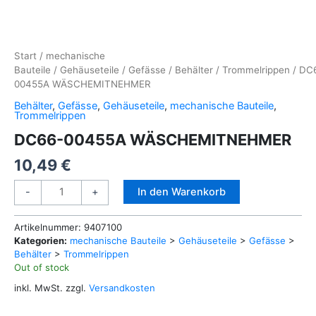
Start
/
mechanische
Bauteile
/
Gehäuseteile
/
Gefässe
/
Behälter
/
Trommelrippen
/ DC
00455A WÄSCHEMITNEHMER
Behälter
,
Gefässe
,
Gehäuseteile
,
mechanische Bauteile
,
Trommelrippen
DC66-00455A WÄSCHEMITNEHMER
10,49
€
DC66-
Alternative:
In den Warenkorb
-
+
00455A
WÄSCHEMITNEHMER
Artikelnummer:
9407100
Menge
Kategorien:
mechanische Bauteile
>
Gehäuseteile
>
Gefässe
>
Behälter
>
Trommelrippen
Out of stock
inkl. MwSt.
zzgl.
Versandkosten