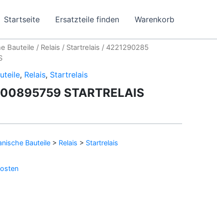
Startseite
Ersatzteile finden
Warenkorb
e Bauteile
/
Relais
/
Startrelais
/ 4221290285
S
uteile
,
Relais
,
Startrelais
C00895759 STARTRELAIS
nische Bauteile
>
Relais
>
Startrelais
osten