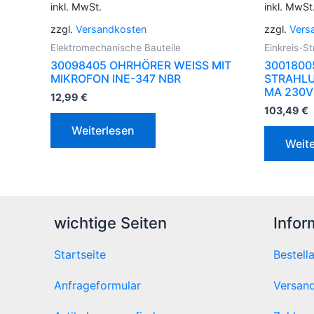
inkl. MwSt.
inkl. MwSt
zzgl.
Versandkosten
zzgl.
Vers
Elektromechanische Bauteile
Einkreis-S
30098405 OHRHÖRER WEISS MIT
3001800
MIKROFON INE-347 NBR
STRAHLU
MA 230V
12,99
€
103,49
€
Weiterlesen
Weite
wichtige Seiten
Infor
Startseite
Bestell
Anfrageformular
Versand