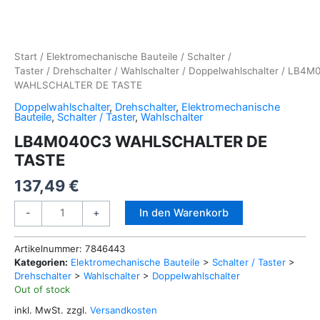
Start
/
Elektromechanische Bauteile
/
Schalter /
Taster
/
Drehschalter
/
Wahlschalter
/
Doppelwahlschalter
/ LB4M
WAHLSCHALTER DE TASTE
Doppelwahlschalter
,
Drehschalter
,
Elektromechanische
Bauteile
,
Schalter / Taster
,
Wahlschalter
LB4M040C3 WAHLSCHALTER DE
TASTE
137,49
€
LB4M040C3
Alternative:
In den Warenkorb
-
+
WAHLSCHALTER
DE
Artikelnummer:
7846443
TASTE
Kategorien:
Elektromechanische Bauteile
>
Schalter / Taster
>
Menge
Drehschalter
>
Wahlschalter
>
Doppelwahlschalter
Out of stock
inkl. MwSt.
zzgl.
Versandkosten