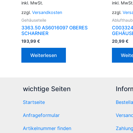
inkl. MwSt.
inkl. MwSt
zzgl.
Versandkosten
zzgl.
Vers
Gehäuseteile
Ablufthau
3363.50 AS6016097 OBERES
C003324
SCHARNIER
GEHÄUS
193,99
€
20,99
€
Weiterlesen
Weite
wichtige Seiten
Infor
Startseite
Bestell
Anfrageformular
Versand
Artikelnummer finden
Zahlung