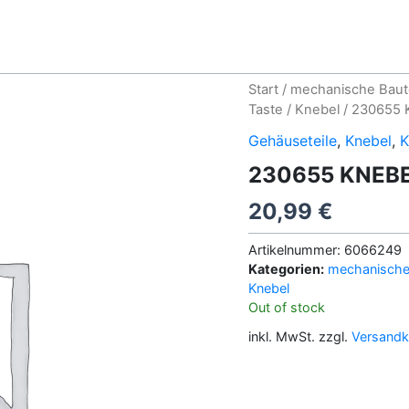
Start
/
mechanische Baut
Taste
/
Knebel
/ 230655
Gehäuseteile
,
Knebel
,
K
230655 KNEB
20,99
€
Artikelnummer:
6066249
Kategorien:
mechanische 
Knebel
Out of stock
inkl. MwSt.
zzgl.
Versandk