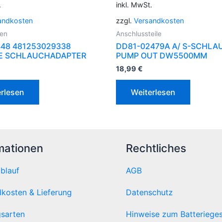
.
inkl. MwSt.
andkosten
zzgl.
Versandkosten
ben
Anschlussteile
48 481253029338
DD81-02479A A/ S-SCHLA
E SCHLAUCHADAPTER
PUMP OUT DW5500MM
18,99
€
rlesen
Weiterlesen
mationen
Rechtliches
ablauf
AGB
kosten & Lieferung
Datenschutz
sarten
Hinweise zum Batteriege