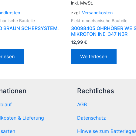
.
inkl. MwSt.
andkosten
zzgl.
Versandkosten
hanische Bauteile
Elektromechanische Bauteile
0 BRAUN SCHERSYSTEM,
30098405 OHRHÖRER WEIS
MIKROFON INE-347 NBR
12,99
€
rlesen
Weiterlesen
mationen
Rechtliches
ablauf
AGB
kosten & Lieferung
Datenschutz
sarten
Hinweise zum Batteriege