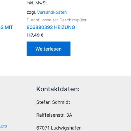
inkl. MwSt.
zzgl.
Versandkosten
Durchflussheizer Geschirrspüler
S MIT
806890392 HEIZUNG
117,49
€
Weiterlesen
Kontaktdaten:
Stefan Schmidt
Raiffeisenstr. 3A
setz
67071 Ludwigshafen