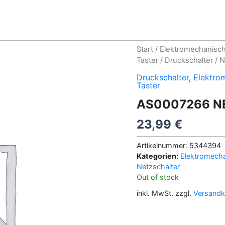
Start
/
Elektromechanisch
Taster
/
Druckschalter
/
N
Druckschalter
,
Elektro
Taster
AS0007266 N
23,99
€
Artikelnummer:
5344394
Kategorien:
Elektromecha
Netzschalter
Out of stock
inkl. MwSt.
zzgl.
Versandk