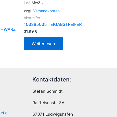
inkl. MwSt.
zzgl.
Versandkosten
Abstreifer
103385035 TEIGABSTREIFER
CHWARZ
31,99
€
Weiterlesen
Kontaktdaten:
Stefan Schmidt
Raiffeisenstr. 3A
setz
67071 Ludwigshafen