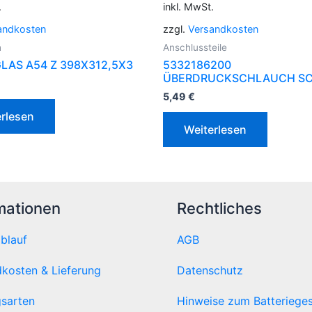
.
inkl. MwSt.
andkosten
zzgl.
Versandkosten
h
Anschlussteile
GLAS A54 Z 398X312,5X3
5332186200
ÜBERDRUCKSCHLAUCH S
5,49
€
rlesen
Weiterlesen
mationen
Rechtliches
ablauf
AGB
kosten & Lieferung
Datenschutz
sarten
Hinweise zum Batteriege