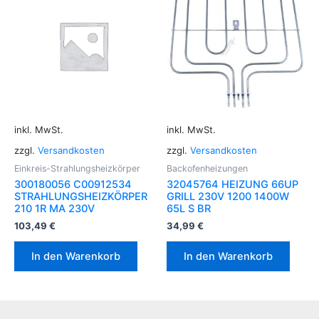
inkl. MwSt.
inkl. MwSt.
zzgl.
Versandkosten
zzgl.
Versandkosten
Einkreis-Strahlungsheizkörper
Backofenheizungen
300180056 C00912534
32045764 HEIZUNG 66UP
STRAHLUNGSHEIZKÖRPER
GRILL 230V 1200 1400W
210 1R MA 230V
65L S BR
103,49
€
34,99
€
In den Warenkorb
In den Warenkorb