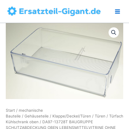
Zum
Inhalt
springen
Start
/
mechanische
Bauteile
/
Gehäuseteile
/
Klappe/Deckel/Türen
/
Türen
/
Türfach
Kühlschrank oben
/ DA97-13728T BAUGRUPPE
SCHUTZABDECKUNG OBEN LEBENSMITTELVITRINE OHNE