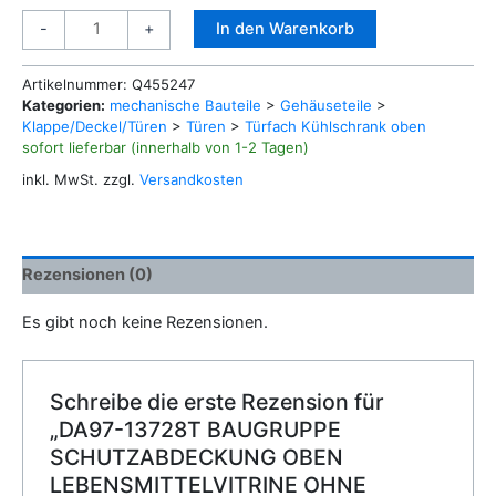
DA97-
Alternative:
In den Warenkorb
-
+
13728T
BAUGRUPPE
Artikelnummer:
Q455247
SCHUTZABDECKUNG
Kategorien:
mechanische Bauteile
>
Gehäuseteile
>
OBEN
Klappe/Deckel/Türen
>
Türen
>
Türfach Kühlschrank oben
LEBENSMITTELVITRINE
sofort lieferbar (innerhalb von 1-2 Tagen)
OHNE
inkl. MwSt.
zzgl.
Versandkosten
DRUCK
Menge
Rezensionen (0)
Es gibt noch keine Rezensionen.
Schreibe die erste Rezension für
„DA97-13728T BAUGRUPPE
SCHUTZABDECKUNG OBEN
LEBENSMITTELVITRINE OHNE