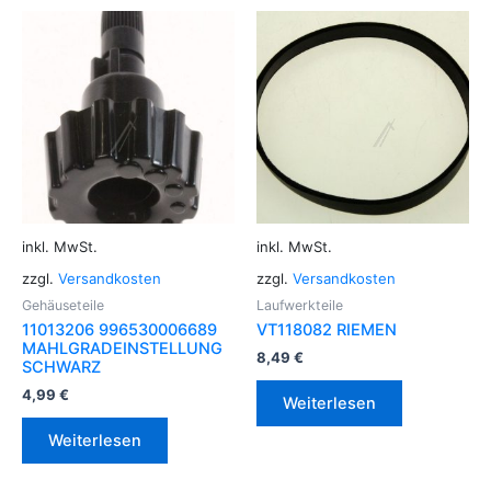
inkl. MwSt.
inkl. MwSt.
zzgl.
Versandkosten
zzgl.
Versandkosten
Gehäuseteile
Laufwerkteile
11013206 996530006689
VT118082 RIEMEN
MAHLGRADEINSTELLUNG
8,49
€
SCHWARZ
4,99
€
Weiterlesen
Weiterlesen