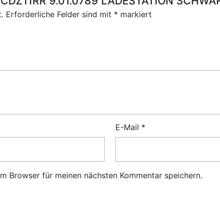
ür „CDZ11RR 9.01.0789 LADESTATION SCHWA
.
Erforderliche Felder sind mit
*
markiert
E-Mail
*
em Browser für meinen nächsten Kommentar speichern.