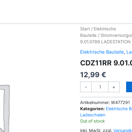
Start
/
Elektrische
Bauteile
/
Stromversorgu
9.01.0789 LADESTATIO
Elektrische Bauteile
,
La
CDZ11RR 9.01
12,99
€
CDZ11RR
-
+
9.01.0789
LADESTATION
Artikelnummer:
W477291
SCHWARZ
Kategorien:
Elektrische B
Menge
Ladeschalen
Out of stock
inkl. MwSt.
zzgl.
Versandk