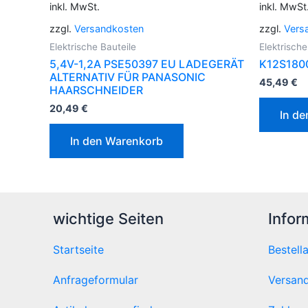
inkl. MwSt.
inkl. MwSt
zzgl.
Versandkosten
zzgl.
Vers
Elektrische Bauteile
Elektrische
5,4V-1,2A PSE50397 EU LADEGERÄT
K12S180
ALTERNATIV FÜR PANASONIC
45,49
€
HAARSCHNEIDER
20,49
€
In d
In den Warenkorb
wichtige Seiten
Infor
Startseite
Bestell
Anfrageformular
Versand