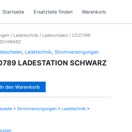
Startseite
Ersatzteile finden
Warenkorb
ngen
/
Ladetechnik
/
Ladeschalen
/ CDZ11RR
N SCHWARZ
deschalen
,
Ladetechnik
,
Stromversorgungen
.0789 LADESTATION SCHWARZ
Alternative:
In den Warenkorb
auteile
>
Stromversorgungen
>
Ladetechnik
>
osten