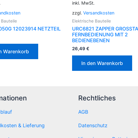
.
inkl. MwSt.
andkosten
zzgl.
Versandkosten
 Bauteile
Elektrische Bauteile
050G 12023914 NETZTEIL
URC6821 ZAPPER GROSST
FERNBEDIENUNG MIT 2
BEDIENEBENEN
26,49
€
en Warenkorb
In den Warenkorb
mationen
Rechtliches
ablauf
AGB
kosten & Lieferung
Datenschutz