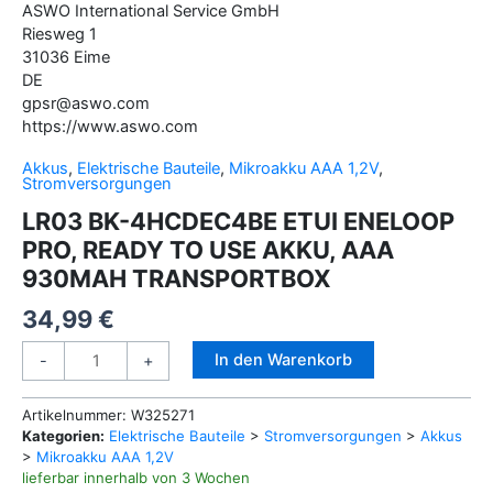
ASWO International Service GmbH
Riesweg
1
31036
Eime
DE
gpsr@aswo.com
https://www.aswo.com
Akkus
,
Elektrische Bauteile
,
Mikroakku AAA 1,2V
,
Stromversorgungen
LR03 BK-4HCDEC4BE ETUI ENELOOP
PRO, READY TO USE AKKU, AAA
930MAH TRANSPORTBOX
34,99
€
LR03
Alternative:
In den Warenkorb
-
+
BK-
4HCDEC4BE
Artikelnummer:
W325271
ETUI
Kategorien:
Elektrische Bauteile
>
Stromversorgungen
>
Akkus
ENELOOP
>
Mikroakku AAA 1,2V
PRO,
lieferbar innerhalb von 3 Wochen
READY