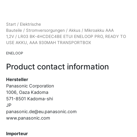
Start
/
Elektrische
Bauteile
/
Stromversorgungen
/
Akkus
/
Mikroakku AAA
1,2V
/ LR03 BK-4HCDEC4BE ETUI ENELOOP PRO, READY TO
USE AKKU, AAA 930MAH TRANSPORTBOX
ENELOOP
Product contact information
Hersteller
Panasonic Corporation
1006, Oaza Kadoma
571-8501
Kadoma-shi
JP
panasonic.de@eu.panasonic.com
www.panasonic.com
Importeur