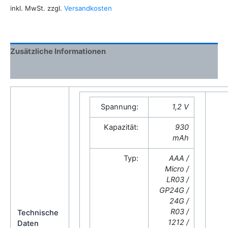
inkl. MwSt.
zzgl.
Versandkosten
TO
USE
AKKU,
AAA
Zusätzliche Informationen
930MAH
TRANSPORTBOX
Rezensionen (0)
Menge
Spannung:
1,2 V
Kapazität:
930
mAh
Typ:
AAA /
Micro /
LR03 /
GP24G /
24G /
R03 /
Technische
1212 /
Daten