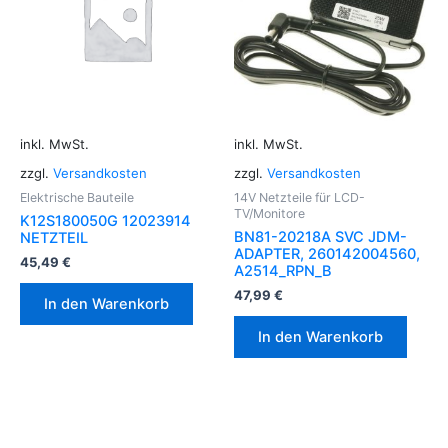
inkl. MwSt.
inkl. MwSt.
zzgl.
Versandkosten
zzgl.
Versandkosten
Elektrische Bauteile
14V Netzteile für LCD-
TV/Monitore
K12S180050G 12023914
BN81-20218A SVC JDM-
NETZTEIL
ADAPTER, 260142004560,
45,49
€
A2514_RPN_B
47,99
€
In den Warenkorb
In den Warenkorb