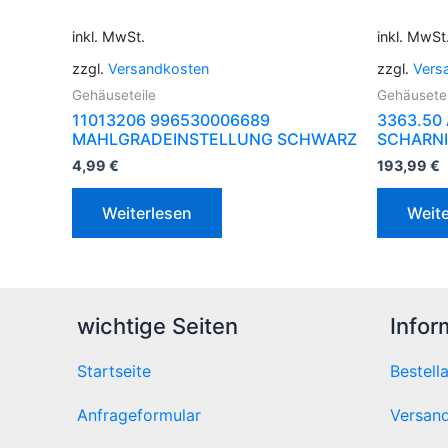
inkl. MwSt.
inkl. MwSt
zzgl.
Versandkosten
zzgl.
Vers
Gehäuseteile
Gehäusetei
11013206 996530006689
3363.50
MAHLGRADEINSTELLUNG SCHWARZ
SCHARNI
4,99
€
193,99
€
Weiterlesen
Weite
wichtige Seiten
Infor
Startseite
Bestell
Anfrageformular
Versand