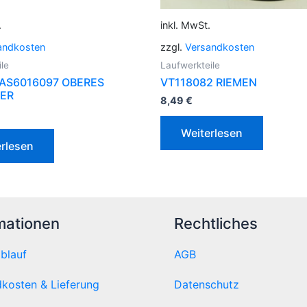
.
inkl. MwSt.
andkosten
zzgl.
Versandkosten
le
Laufwerkteile
 AS6016097 OBERES
VT118082 RIEMEN
ER
8,49
€
Weiterlesen
rlesen
mationen
Rechtliches
ablauf
AGB
kosten & Lieferung
Datenschutz