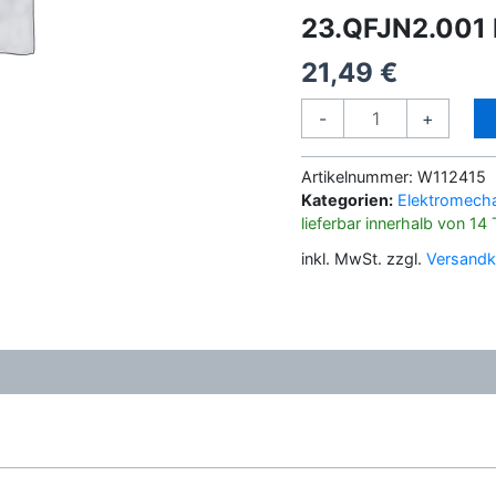
23.QFJN2.001
21,49
€
23.QFJN2.001
-
+
LÜFTER
FÜR
Artikelnummer:
W112415
CPU
Kategorien:
Elektromecha
Menge
lieferbar innerhalb von 14
inkl. MwSt.
zzgl.
Versandk