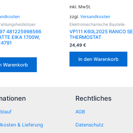
.
inkl. MwSt.
andkosten
zzgl.
Versandkosten
trahlungsheizkörper
Elektromechanische Bauteile
97 481225998566
VP111 K60L2025 RANCO SE
TTE EIKA 1700W,
THERMOSTAT
14791
24,49
€
In den Warenkorb
en Warenkorb
mationen
Rechtliches
ablauf
AGB
kosten & Lieferung
Datenschutz