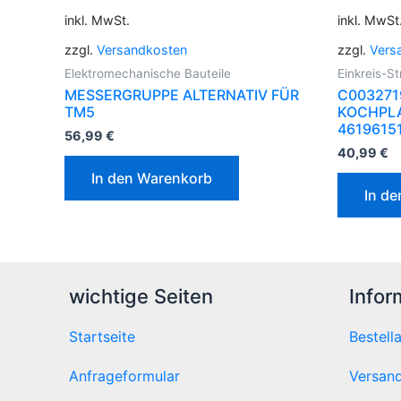
inkl. MwSt.
inkl. MwSt
zzgl.
Versandkosten
zzgl.
Vers
Elektromechanische Bauteile
Einkreis-S
MESSERGRUPPE ALTERNATIV FÜR
C003271
TM5
KOCHPLA
4619615
56,99
€
40,99
€
In den Warenkorb
In d
wichtige Seiten
Infor
Startseite
Bestell
Anfrageformular
Versand