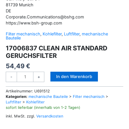
81739
Munich
DE
Corporate.Communications@bshg.com
https://www.bsh-group.com
Filter mechanisch
,
Kohlefilter
,
Luftfilter
,
mechanische
Bauteile
17006837 CLEAN AIR STANDARD
GERUCHSFILTER
54,49
€
17006837
Alternative:
In den Warenkorb
-
+
CLEAN
AIR
Artikelnummer:
U691512
STANDARD
Kategorien:
mechanische Bauteile
>
Filter mechanisch
>
GERUCHSFILTER
Luftfilter
>
Kohlefilter
Menge
sofort lieferbar (innerhalb von 1-2 Tagen)
inkl. MwSt.
zzgl.
Versandkosten