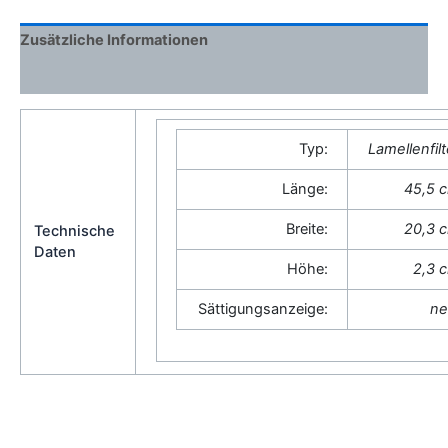
Zusätzliche Informationen
Rezensionen (0)
Typ:
Lamellenfilt
Länge:
45,5 
Breite:
20,3 
Technische
Daten
Höhe:
2,3 
Sättigungsanzeige:
ne