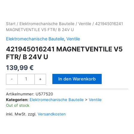
Start
/
Elektromechanische Bauteile
/
Ventile
/ 421945016241
MAGNETVENTILE V5 FTR/ B 24V U
Elektromechanische Bauteile
,
Ventile
421945016241 MAGNETVENTILE V5
FTR/ B 24V U
139,99
€
421945016241
Alternative:
In den Warenkorb
-
+
MAGNETVENTILE
V5
Artikelnummer:
U577520
FTR/
Kategorien:
Elektromechanische Bauteile
>
Ventile
B
Out of stock
24V
U
inkl. MwSt.
zzgl.
Versandkosten
Menge