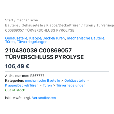
Start
/
mechanische
Bauteile
/
Gehäuseteile
/
Klappe/Deckel/Türen
/
Türen
/
Türverrieg
C00869057 TÜRVERSCHLUSS PYROLYSE
Gehäuseteile
,
Klappe/Deckel/Türen
,
mechanische Bauteile
,
Türen
,
Türverriegelungen
210480039 C00869057
TÜRVERSCHLUSS PYROLYSE
106,49
€
Artikelnummer:
R867777
Kategorien:
mechanische Bauteile
>
Gehäuseteile
>
Klappe/Deckel/Türen
>
Türen
>
Türverriegelungen
Out of stock
inkl. MwSt.
zzgl.
Versandkosten