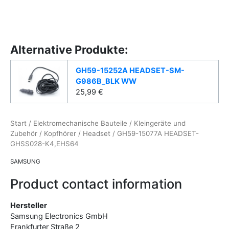
Alternative Produkte:
GH59-15252A HEADSET-SM-
G986B_BLK WW
25,99
€
Start
/
Elektromechanische Bauteile
/
Kleingeräte und
Zubehör
/
Kopfhörer
/
Headset
/ GH59-15077A HEADSET-
GHSS028-K4,EHS64
SAMSUNG
Product contact information
Hersteller
Samsung Electronics GmbH
Frankfurter Straße
2