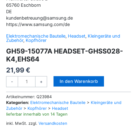
65760
Eschborn
DE
kundenbetreuung@samsung.de
https://www.samsung.com/de
Elektromechanische Bauteile
,
Headset
,
Kleingeräte und
Zubehör
,
Kopfhörer
GH59-15077A HEADSET-GHSS028-
K4,EHS64
21,99
€
GH59-
Alternative:
In den Warenkorb
-
+
15077A
HEADSET-
Artikelnummer:
Q23984
GHSS028-
Kategorien:
Elektromechanische Bauteile
>
Kleingeräte und
K4,EHS64
Zubehör
>
Kopfhörer
>
Headset
Menge
lieferbar innerhalb von 14 Tagen
inkl. MwSt.
zzgl.
Versandkosten