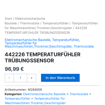
Start
/
Elektromechanische
Bauteile
/
Thermostate
/
Temperaturfühler
/
Temperaturfühler
für Waschmaschinen,Trockner,Geschirrspüler
/ 442226
TEMPERATURFÜHLER TRÜBUNGSSENSOR
Elektromechanische Bauteile
,
Temperaturfühler
,
Temperaturfühler für
Waschmaschinen,Trockner,Geschirrspüler
,
Thermostate
442226 TEMPERATURFÜHLER
TRÜBUNGSSENSOR
96,99
€
442226
Alternative:
In den Warenkorb
-
+
TEMPERATURFÜHLER
TRÜBUNGSSENSOR
Artikelnummer:
M284009
Menge
Kategorien:
Elektromechanische Bauteile
>
Thermostate
>
Temperaturfühler
>
Temperaturfühler für
Waschmaschinen,Trockner,Geschirrspüler