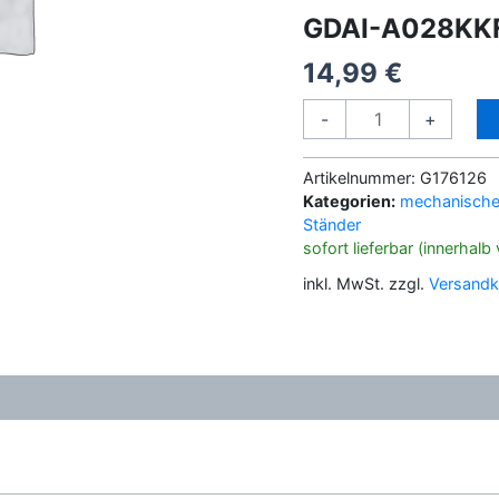
GDAI-A028KK
14,99
€
GDAI-
-
+
A028KKFB
STÄNDER
Artikelnummer:
G176126
Menge
Kategorien:
mechanische 
Ständer
sofort lieferbar (innerhal
inkl. MwSt.
zzgl.
Versandk