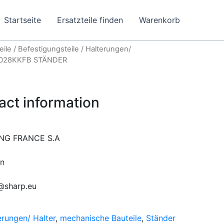
Startseite
Ersatzteile finden
Warenkorb
eile
/
Befestigungsteile
/
Halterungen/
A028KKFB STÄNDER
act information
NG FRANCE S.A
in
@sharp.eu
erungen/ Halter
,
mechanische Bauteile
,
Ständer