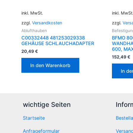
inkl. MwSt.
inkl. MwSt
zzgl.
Versandkosten
zzgl.
Vers
Ablufthauben
Befestigun
C00332448 481253029338
BFMO 80
GEHÄUSE SCHLAUCHADAPTER
WANDHAL
600, MA
20,49
€
152,49
€
In den Warenkorb
In d
wichtige Seiten
Infor
Startseite
Bestell
Anfrageformular
Versand