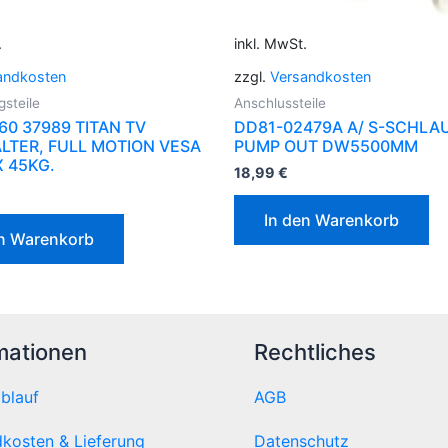
.
inkl. MwSt.
andkosten
zzgl.
Versandkosten
gsteile
Anschlussteile
60 37989 TITAN TV
DD81-02479A A/ S-SCHLA
TER, FULL MOTION VESA
PUMP OUT DW5500MM
X 45KG.
18,99
€
In den Warenkorb
en Warenkorb
mationen
Rechtliches
ablauf
AGB
kosten & Lieferung
Datenschutz