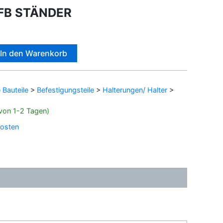
FB STÄNDER
Alternative:
In den Warenkorb
Bauteile
>
Befestigungsteile
>
Halterungen/ Halter
>
b von 1-2 Tagen)
osten