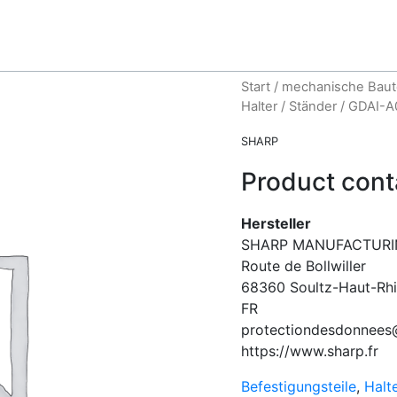
Start
/
mechanische Baut
Halter
/
Ständer
/ GDAI-
SHARP
Product cont
Hersteller
SHARP MANUFACTURI
Route de Bollwiller
68360
Soultz-Haut-Rh
FR
protectiondesdonnees
https://www.sharp.fr
Befestigungsteile
,
Halt