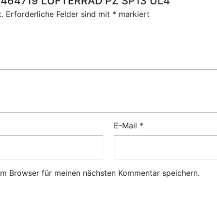
r „464719 LÜFTERRAD PZ SP13 UL4“
.
Erforderliche Felder sind mit
*
markiert
E-Mail
*
em Browser für meinen nächsten Kommentar speichern.