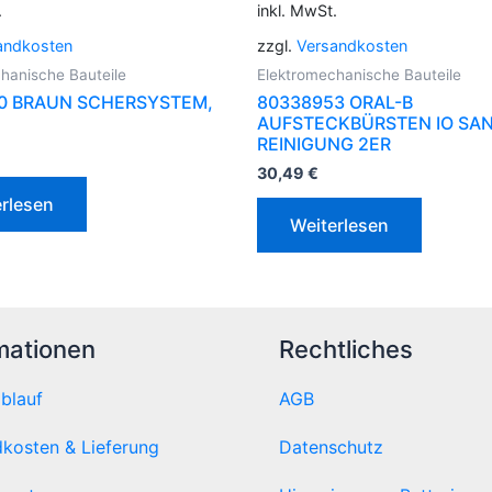
.
inkl. MwSt.
andkosten
zzgl.
Versandkosten
hanische Bauteile
Elektromechanische Bauteile
0 BRAUN SCHERSYSTEM,
80338953 ORAL-B
AUFSTECKBÜRSTEN IO SA
REINIGUNG 2ER
30,49
€
rlesen
Weiterlesen
mationen
Rechtliches
ablauf
AGB
kosten & Lieferung
Datenschutz