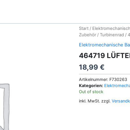
Start
/
Elektromechanisch
Zubehör
/
Turbinenrad
/ 
Elektromechanische Ba
464719 LÜFTE
18,99
€
Artikelnummer:
F730263
Kategorien:
Elektromecha
Out of stock
inkl. MwSt.
zzgl.
Versandk