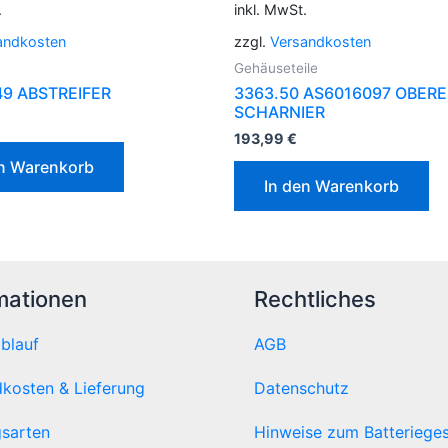
.
inkl. MwSt.
andkosten
zzgl.
Versandkosten
Gehäuseteile
9 ABSTREIFER
3363.50 AS6016097 OBERE
SCHARNIER
193,99
€
en Warenkorb
In den Warenkorb
mationen
Rechtliches
ablauf
AGB
kosten & Lieferung
Datenschutz
sarten
Hinweise zum Batteriege