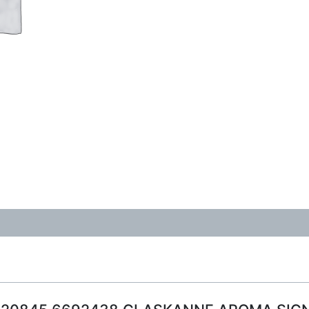
DL
Menge