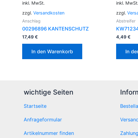
inkl. MwSt.
inkl. MwSt
zzgl.
Versandkosten
zzgl.
Vers
Anschlag
Abstreifer
00296896 KANTENSCHUTZ
KW71234
17,49
€
4,49
€
In den Warenkorb
In d
wichtige Seiten
Infor
Startseite
Bestell
Anfrageformular
Versand
Artikelnummer finden
Zahlung