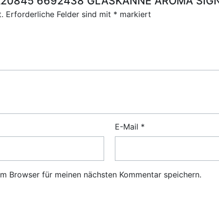
 für „20845 6692438 GLASKANNE AROMA SI
.
Erforderliche Felder sind mit
*
markiert
E-Mail
*
em Browser für meinen nächsten Kommentar speichern.