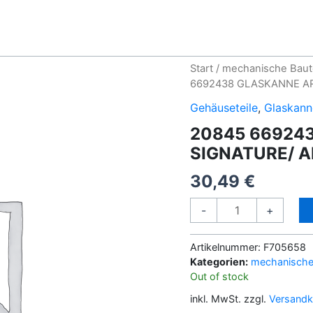
Start
/
mechanische Baut
6692438 GLASKANNE A
Gehäuseteile
,
Glaskann
20845 66924
SIGNATURE/ 
30,49
€
20845
-
+
6692438
GLASKANNE
Artikelnummer:
F705658
AROMA
Kategorien:
mechanische 
SIGNATURE/
Out of stock
AROMA
inkl. MwSt.
zzgl.
Versandk
SIGNATURE