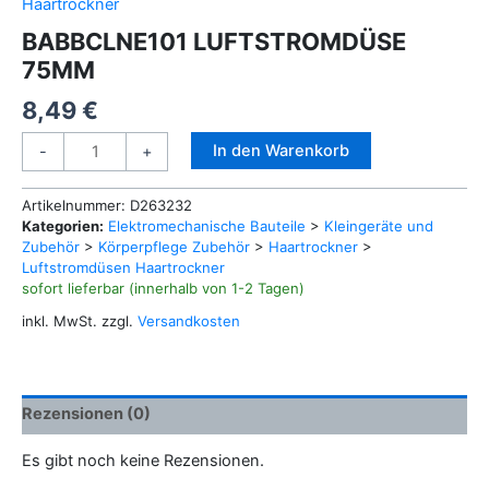
Haartrockner
BABBCLNE101 LUFTSTROMDÜSE
75MM
8,49
€
BABBCLNE101
Alternative:
In den Warenkorb
-
+
LUFTSTROMDÜSE
75MM
Artikelnummer:
D263232
Menge
Kategorien:
Elektromechanische Bauteile
>
Kleingeräte und
Zubehör
>
Körperpflege Zubehör
>
Haartrockner
>
Luftstromdüsen Haartrockner
sofort lieferbar (innerhalb von 1-2 Tagen)
inkl. MwSt.
zzgl.
Versandkosten
Rezensionen (0)
Es gibt noch keine Rezensionen.