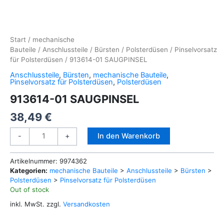
Start
/
mechanische
Bauteile
/
Anschlussteile
/
Bürsten
/
Polsterdüsen
/
Pinselvorsatz
für Polsterdüsen
/ 913614-01 SAUGPINSEL
Anschlussteile
,
Bürsten
,
mechanische Bauteile
,
Pinselvorsatz für Polsterdüsen
,
Polsterdüsen
913614-01 SAUGPINSEL
38,49
€
913614-
Alternative:
In den Warenkorb
-
+
01
SAUGPINSEL
Artikelnummer:
9974362
Menge
Kategorien:
mechanische Bauteile
>
Anschlussteile
>
Bürsten
>
Polsterdüsen
>
Pinselvorsatz für Polsterdüsen
Out of stock
inkl. MwSt.
zzgl.
Versandkosten