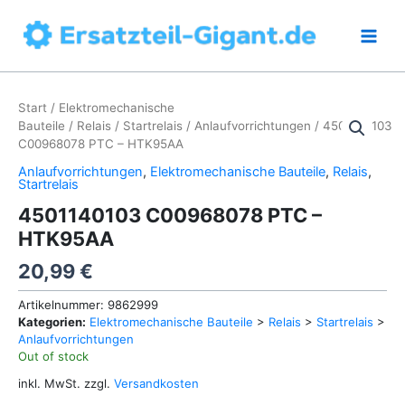
Zum
Inhalt
springen
Start
/
Elektromechanische
Bauteile
/
Relais
/
Startrelais
/
Anlaufvorrichtungen
/ 4501140103
C00968078 PTC – HTK95AA
Anlaufvorrichtungen
,
Elektromechanische Bauteile
,
Relais
,
Startrelais
4501140103 C00968078 PTC –
HTK95AA
20,99
€
Artikelnummer:
9862999
Kategorien:
Elektromechanische Bauteile
>
Relais
>
Startrelais
>
Anlaufvorrichtungen
Out of stock
inkl. MwSt.
zzgl.
Versandkosten