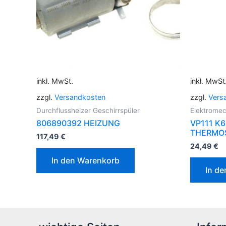
inkl. MwSt.
inkl. MwSt
zzgl.
Versandkosten
zzgl.
Vers
Durchflussheizer Geschirrspüler
Elektromec
806890392 HEIZUNG
VP111 K
THERMO
117,49
€
24,49
€
In den Warenkorb
In d