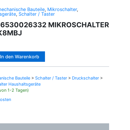
mechanische Bauteile
,
Mikroschalter
,
sgeräte
,
Schalter / Taster
96530026332 MIKROSCHALTER
K8MBJ
Alternative:
In den Warenkorb
nische Bauteile
>
Schalter / Taster
>
Druckschalter
>
lter Haushaltsgeräte
b von 1-2 Tagen)
osten