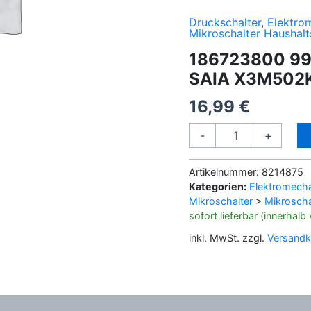
Druckschalter
,
Elektro
Mikroschalter Haushalt
186723800 9
SAIA X3M502
16,99
€
186723800
-
+
996530026332
MIKROSCHALTER
Artikelnummer:
8214875
SAIA
Kategorien:
Elektromecha
X3M502K8MBJ
Mikroschalter
>
Mikroscha
Menge
sofort lieferbar (innerhal
inkl. MwSt.
zzgl.
Versandk