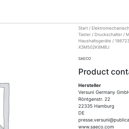
Start
/
Elektromechanisch
Taster
/
Druckschalter
/
M
Haushaltsgeräte
/ 18672
X3M502K8MBJ
SAECO
Product cont
Hersteller
Versuni Germany Gmb
Röntgenstr.
22
22335
Hamburg
DE
presse.versuni@publica
www.saeco.com