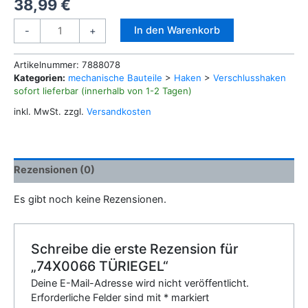
38,99
€
74X0066
Alternative:
In den Warenkorb
-
+
TÜRIEGEL
Menge
Artikelnummer:
7888078
Kategorien:
mechanische Bauteile
>
Haken
>
Verschlusshaken
sofort lieferbar (innerhalb von 1-2 Tagen)
inkl. MwSt.
zzgl.
Versandkosten
Rezensionen (0)
Es gibt noch keine Rezensionen.
Schreibe die erste Rezension für
„74X0066 TÜRIEGEL“
Deine E-Mail-Adresse wird nicht veröffentlicht.
Erforderliche Felder sind mit
*
markiert