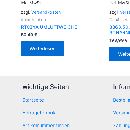
inkl. MwSt.
inkl. MwSt
zzgl.
Versandkosten
zzgl.
Vers
Ablufthauben
Gehäusetei
RT02YA UMLUFTWEICHE
3363.50
SCHARNI
50,49
€
193,99
€
Weiterlesen
Weite
wichtige Seiten
Infor
Startseite
Bestell
Anfrageformular
Versand
Artikelnummer finden
Zahlung