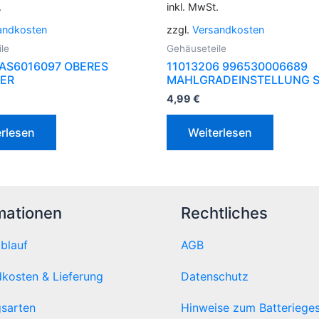
.
inkl. MwSt.
andkosten
zzgl.
Versandkosten
le
Gehäuseteile
 AS6016097 OBERES
11013206 996530006689
ER
MAHLGRADEINSTELLUNG 
4,99
€
rlesen
Weiterlesen
mationen
Rechtliches
ablauf
AGB
kosten & Lieferung
Datenschutz
sarten
Hinweise zum Batteriege