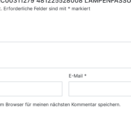
für „C00311279 481225528008 LAMPENFASS
.
Erforderliche Felder sind mit
*
markiert
E-Mail
*
em Browser für meinen nächsten Kommentar speichern.