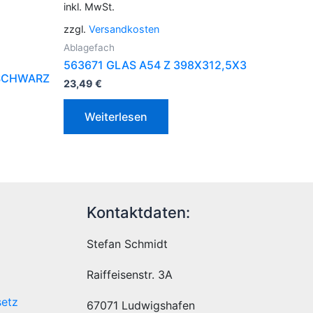
inkl. MwSt.
zzgl.
Versandkosten
Ablagefach
563671 GLAS A54 Z 398X312,5X3
SCHWARZ
23,49
€
Weiterlesen
Kontaktdaten:
Stefan Schmidt
Raiffeisenstr. 3A
setz
67071 Ludwigshafen