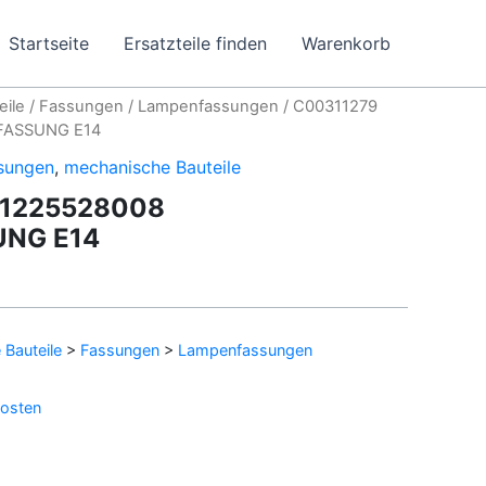
Startseite
Ersatzteile finden
Warenkorb
eile
/
Fassungen
/
Lampenfassungen
/ C00311279
FASSUNG E14
sungen
,
mechanische Bauteile
81225528008
NG E14
Bauteile
>
Fassungen
>
Lampenfassungen
osten