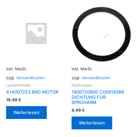
inkl. MwSt.
inkl. MwSt.
zzgl.
Versandkosten
zzgl.
Versandkosten
Laufwerkteile
Dichtungen
414007253 RAD MOTOR
1800720800 C00919366
DICHTUNG FÜR
19,49
€
SPRÜHARM
9,99
€
Weiterlesen
Weiterlesen