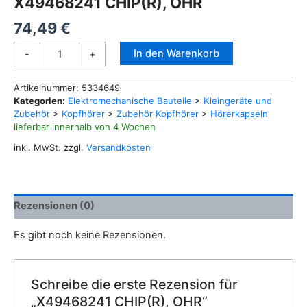
X49468241 CHIP(R), OHR
74,49
€
X49468241
Alternative:
In den Warenkorb
-
+
CHIP(R),
OHR
Artikelnummer:
5334649
Menge
Kategorien:
Elektromechanische Bauteile
>
Kleingeräte und
Zubehör
>
Kopfhörer
>
Zubehör Kopfhörer
>
Hörerkapseln
lieferbar innerhalb von 4 Wochen
inkl. MwSt.
zzgl.
Versandkosten
Rezensionen (0)
Es gibt noch keine Rezensionen.
Schreibe die erste Rezension für
„X49468241 CHIP(R), OHR“