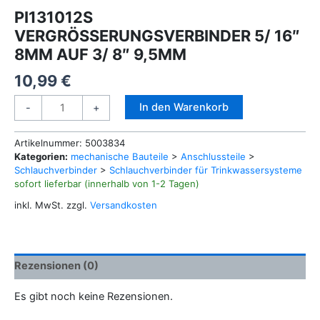
PI131012S
VERGRÖSSERUNGSVERBINDER 5/ 16″
8MM AUF 3/ 8″ 9,5MM
10,99
€
PI131012S
Alternative:
In den Warenkorb
-
+
VERGRÖSSERUNGSVERBINDER
5/
Artikelnummer:
5003834
16"
Kategorien:
mechanische Bauteile
>
Anschlussteile
>
8MM
Schlauchverbinder
>
Schlauchverbinder für Trinkwassersysteme
AUF
sofort lieferbar (innerhalb von 1-2 Tagen)
3/
inkl. MwSt.
zzgl.
Versandkosten
8"
9,5MM
Menge
Rezensionen (0)
Es gibt noch keine Rezensionen.