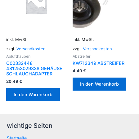
inkl. MwSt.
inkl. MwSt.
zzgl.
Versandkosten
zzgl.
Versandkosten
Ablufthauben
Abstreifer
C00332448
KW712349 ABSTREIFER
481253029338 GEHÄUSE
4,49
€
SCHLAUCHADAPTER
20,49
€
In den Warenkorb
In den Warenkorb
wichtige Seiten
Startseite