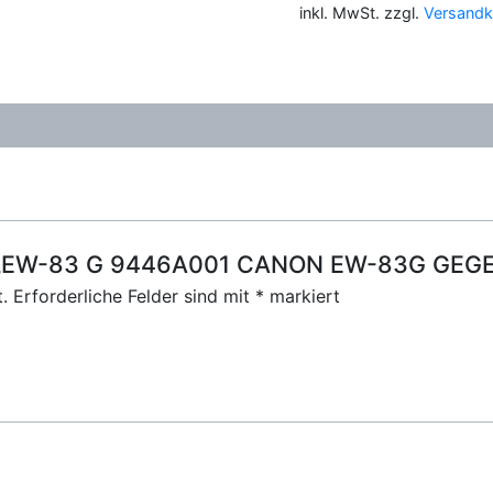
inkl. MwSt.
zzgl.
Versandk
83G
GEGENLICHTBLENDE
Menge
für „EW-83 G 9446A001 CANON EW-83G GE
.
Erforderliche Felder sind mit
*
markiert