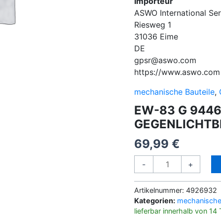
Importeur
ASWO International S
Riesweg
1
31036
Eime
DE
gpsr@aswo.com
https://www.aswo.com
mechanische Bauteile
,
EW-83 G 944
GEGENLICHTB
69,99
€
EW-
-
+
83
G
Artikelnummer:
4926932
9446A001
Kategorien:
mechanische 
CANON
lieferbar innerhalb von 14
EW-