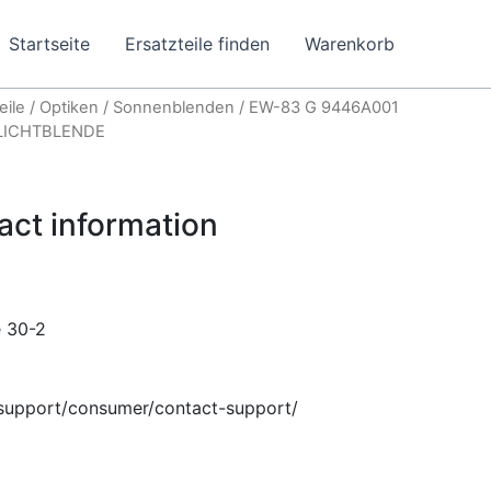
Startseite
Ersatzteile finden
Warenkorb
eile
/
Optiken
/
Sonnenblenden
/ EW-83 G 9446A001
LICHTBLENDE
act information
e
30-2
support/consumer/contact-support/