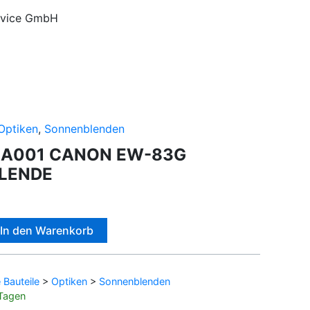
ervice GmbH
Optiken
,
Sonnenblenden
6A001 CANON EW-83G
LENDE
Alternative:
In den Warenkorb
Bauteile
>
Optiken
>
Sonnenblenden
 Tagen