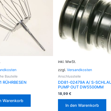
.
inkl. MwSt.
andkosten
zzgl.
Versandkosten
e Bauteile
Anschlussteile
1 RÜHRBESEN
DD81-02479A A/ S-SCHLA
PUMP OUT DW5500MM
18,99
€
en Warenkorb
In den Warenkorb