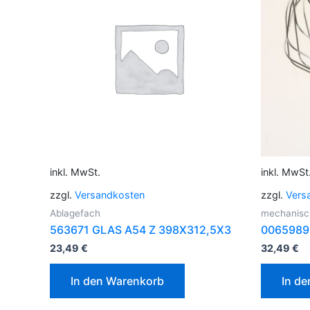
inkl. MwSt.
inkl. MwSt
zzgl.
Versandkosten
zzgl.
Vers
Ablagefach
mechanisch
563671 GLAS A54 Z 398X312,5X3
0065989
23,49
€
32,49
€
In den Warenkorb
In d