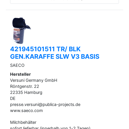
421945101511 TR/ BLK
GEN.KARAFFE SLW V3 BASIS
SAECO
Hersteller
Versuni Germany GmbH
Röntgenstr.
22
22335
Hamburg
DE
presse.versuni@publica-projects.de
www.saeco.com
Milchbehälter
sofort lieferbar (innerhalb von 1-2 Tagen)