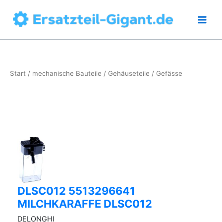
Zum
Inhalt
springen
Start
/
mechanische Bauteile
/
Gehäuseteile
/ Gefässe
DLSC012 5513296641
MILCHKARAFFE DLSC012
DELONGHI