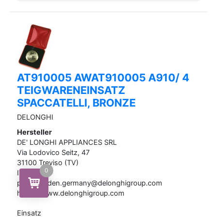
AT910005 AWAT910005 A910/ 4
TEIGWARENEINSATZ
SPACCATELLI, BRONZE
DELONGHI
Hersteller
DE' LONGHI APPLIANCES SRL
Via Lodovico Seitz,
47
31100
Treviso (TV)
0
IT
privatkunden.germany@delonghigroup.com
https://www.delonghigroup.com
Einsatz